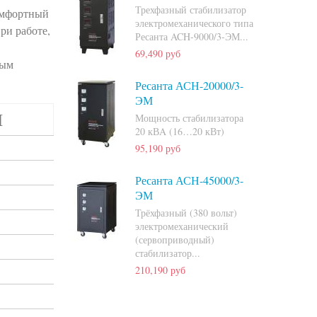
Трехфазный стабилизатор
комфортный
электромеханического типа
ри работе,
Ресанта ACH-9000/3-ЭМ...
69,490 руб
вым
Ресанта АСН-20000/3-
ЭМ
М
Мощность стабилизатора
20 кВA (16…20 кВт)
95,190 руб
Ресанта АСН-45000/3-
ЭМ
Трёхфазный (380 вольт)
электромеханический
(сервоприводный)
стабилизатор...
210,190 руб