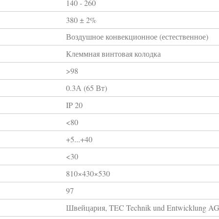
140 - 260
380 ± 2%
Воздушное конвекционное (естественное)
Клеммная винтовая колодка
>98
0.3А (65 Вт)
IP 20
<80
+5...+40
<30
810×430×530
97
Швейцария, TEC Technik und Entwicklung A