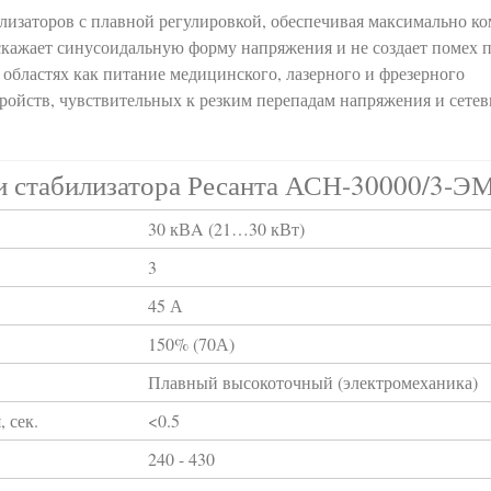
илизаторов с плавной регулировкой, обеспечивая максимально 
скажает синусоидальную форму напряжения и не создает помех п
 областях как питание медицинского, лазерного и фрезерного
тройств, чувствительных к резким перепадам напряжения и сете
и стабилизатора Ресанта АСН-30000/3-Э
30 кВA (21…30 кВт)
3
45 А
150% (70А)
Плавный высокоточный (электромеханика)
 сек.
<0.5
240 - 430