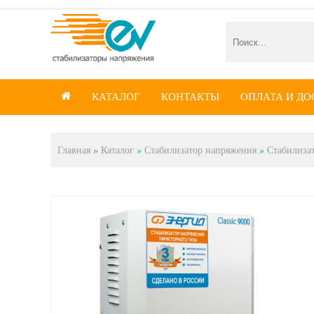
КАТАЛОГ
КОНТАКТЫ
ОПЛАТА И ДО

Главная
»
Каталог
»
Стабилизатор напряжения
»
Стабилиза
Вы здесь