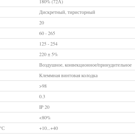
180% (72А)
Дискретный, тиристорный
20
60 - 265
125 - 254
220 ± 5%
Воздушное, конвекционное/принудительное
Клеммная винтовая колодка
>98
0.3
IP 20
<80%
 °С
+10...+40