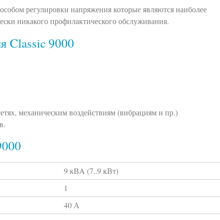
способом регулировки напряжения которые
являются наиболее
ски никакого профилактического обслуживания.
я Classic 9000
сетях, механическим воздействиям (вибрациям и пр.)
в.
9000
9 кВA (7..9 кВт)
1
40 А