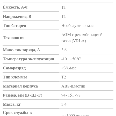
Ёмкость, А·ч
12
Напряжение, В
12
Тип батареи
Необслуживаемая
AGM с рекомбинацией
Технология
газов (VRLA)
Макс. ток заряда, А
3.6
Температура эксплуатации
-10...+50°C
Саморазряд
<3%/мес
Тип клеммы
T2
Материал корпуса
ABS-пластик
Размер, мм (В×Ш×Г)
94×151×98
Масса, кг
3.4
Срок службы в
до 1000 циклов