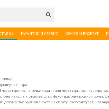
СТАВКА
ГАРАНТИЯ И СЕРВИС
ОБМЕН И ВОЗВРАТ
П
и товара
проверки товара
 через терминал в точке выдачи или через терминал куръера пос
 счет на оплату отсылается по факсу или электронной почте. Вы
и документы: оригинал счета на оплату, счет-фактура и накладн