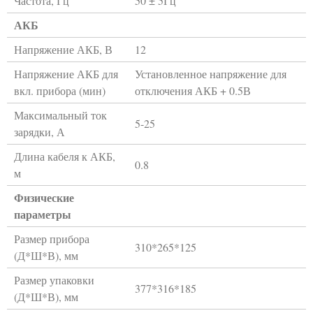
Частота, Гц
50 ± 5Гц
АКБ
Напряжение АКБ, В
12
Напряжение АКБ для
Установленное напряжение для
вкл. прибора (мин)
отключения АКБ + 0.5В
Максимальный ток
5-25
зарядки, А
Длина кабеля к АКБ,
0.8
м
Физические
параметры
Размер прибора
310*265*125
(Д*Ш*В), мм
Размер упаковки
377*316*185
(Д*Ш*В), мм