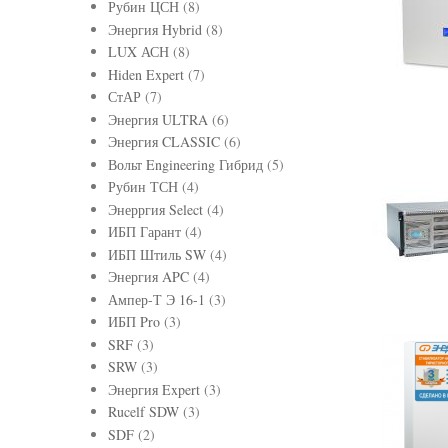
Рубин ЦСН
(8)
Энергия Hybrid
(8)
LUX АСН
(8)
Hiden Expert
(7)
СтАР
(7)
Энергия ULTRA
(6)
Энергия CLASSIC
(6)
Вольт Engineering Гибрид
(5)
Рубин ТСН
(4)
Энерргия Select
(4)
ИБП Гарант
(4)
ИБП Штиль SW
(4)
Энергия APC
(4)
Ампер-Т Э 16-1
(3)
ИБП Pro
(3)
SRF
(3)
SRW
(3)
Энергия Expert
(3)
Rucelf SDW
(3)
SDF
(2)