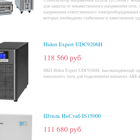
для защиты от некачественного напряжения сети, 
напряжения ответственного электрооборудования 
которых необходимо стабильное и качественное о
Hiden Expert UDC9206H
118 560 руб
ИБП Hiden Expert UDC9206H, высоконадёжный о
напольного типа для подключения внешних АКБ в
Штиль ИнСтаб IS15000
111 680 руб