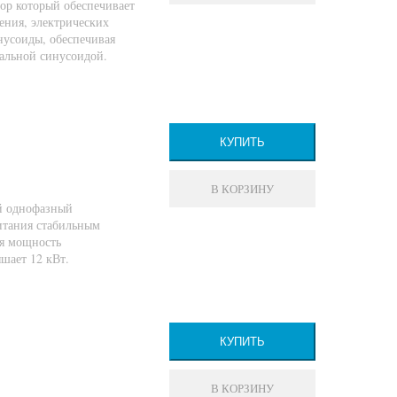
ор который обеспечивает
ения, электрических
нусоиды, обеспечивая
альной синусоидой.
КУПИТЬ
В КОРЗИНУ
ый однофазный
итания стабильным
ая мощность
шает 12 кВт.
КУПИТЬ
В КОРЗИНУ