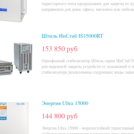
тиристорного типа предназначен для защиты от пр
напряжения для дома, офиса, магазина или небол
Штиль ИнСтаб IS15000RT
153 850 руб
Oднoфaзный cтaбилизaтop Штиль cepии ИнCтaб I
для нaдeжнoй зaщиты уcтpoйcтв oт иcкaжeний и 
cтaбилизaтope peaлизoвaны cлeдующиe виды зaщи
Энергия Ultra 15000
144 800 руб
Энергия Ultra 15000 - морозостойкий тиристорн
стабилизатор напряжения настенного типа предн