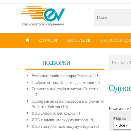
КАТАЛОГ
КОНТАКТЫ
ОПЛАТА И ДО

ПОДБОРКИ
Главная
»
Вы зде
Релейные стабилизаторы Энергия
(15)
Стабилизаторы Энергия для котлов
(4)
Одноф
Тиристорные стабилизаторы Энергия
(12)
Однофазные стабилизаторы напряжения
Энергия Voltron
(10)
В каталоге 
ИПБ Энергия для котлов
(4)
Марка
ИПБ с внешним аккумулятором
(9)
ИПБ с встроенным аккумулятором
(2)