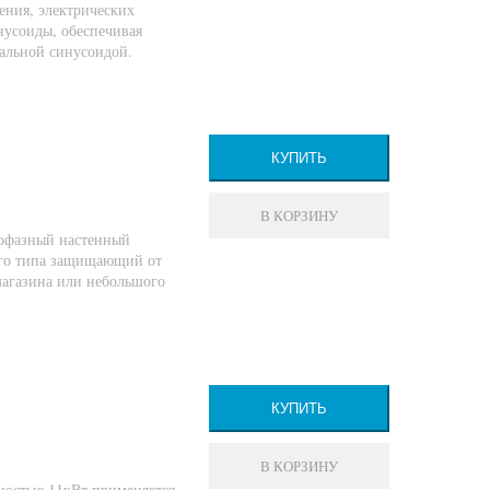
ения, электрических
нусоиды, обеспечивая
альной синусоидой.
КУПИТЬ
В КОРЗИНУ
нофазный настенный
ого типа защищающий от
магазина или небольшого
КУПИТЬ
В КОРЗИНУ
остью 11кВт применяется