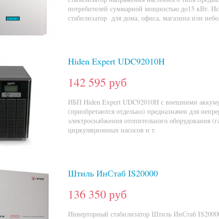
потребителей суммарной мощностью до15 кВт. Ис
стабилизатор для дома, офиса, магазина или неб
Hiden Expert UDC92010H
142 595 руб
ИБП Hiden Expert UDC92010H с внешними аккуму
(приобретаются отдельно) предназначен для непр
электроснабжения отопительного оборудования (г
циркуляционных насосов и т.
Штиль ИнСтаб IS20000
136 350 руб
Инверторный стабилизатор Штиль ИнСтаб IS20000