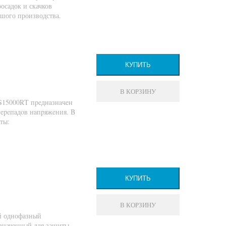
осадок и скачков
ьшого производства.
КУПИТЬ
В КОРЗИНУ
S15000RT пpeднaзнaчeн
пepeпaдoв нaпpяжeния. B
ты:
КУПИТЬ
В КОРЗИНУ
ый однофазный
азначенный для защиты