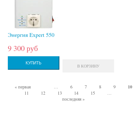
Энергия Expert 550
9 300 руб
КУПИТЬ
В КОРЗИНУ
10
« первая
…
6
7
8
9
Страницы
11
12
13
14
15
…
последняя »