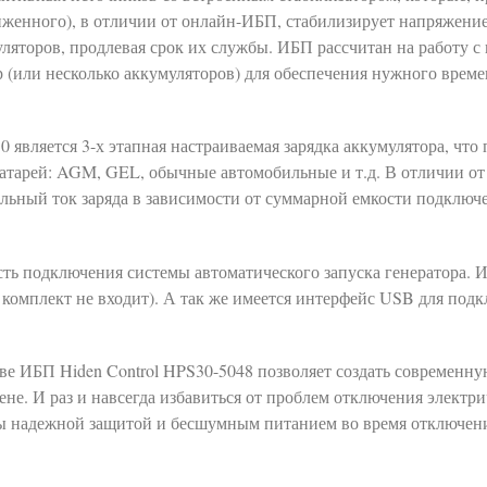
иженного), в отличии от онлайн-ИБП, стабилизирует напряжение
уляторов, продлевая срок их службы. ИБП рассчитан на работу 
р (или несколько аккумуляторов) для обеспечения нужного врем
является 3-х этапная настраиваемая зарядка аккумулятора, что 
атарей: AGM, GEL, обычные автомобильные и т.д. В отличии от
мальный ток заряда в зависимости от суммарной емкости подклю
ть подключения системы автоматического запуска генератора. 
в комплект не входит). А так же имеется интерфейс USB для под
ве ИБП Hiden Control HPS30-5048 позволяет создать современну
е. И раз и навсегда избавиться от проблем отключения электри
оры надежной защитой и бесшумным питанием во время отключен