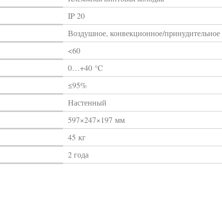
IP 20
Воздушное, конвекционное/принудительное
<60
0…+40 °C
≤95%
Настенный
597×247×197 мм
45 кг
2 года