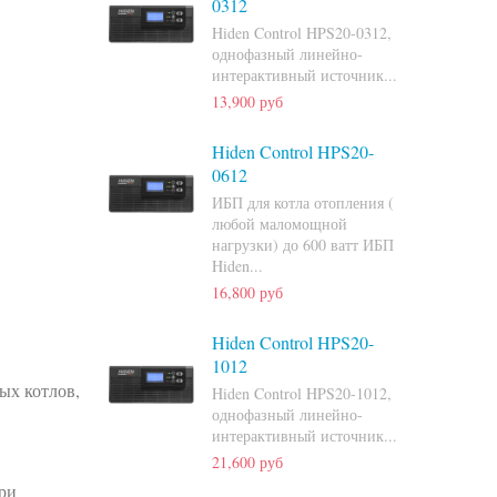
0312
Hiden Control HPS20-0312,
однофазный линейно-
интерактивный источник...
13,900 руб
Hiden Control HPS20-
0612
ИБП для котла отопления (
любой маломощной
нагрузки) до 600 ватт ИБП
Hiden...
16,800 руб
Hiden Control HPS20-
1012
ых котлов,
Hiden Control HPS20-1012,
однофазный линейно-
интерактивный источник...
21,600 руб
при