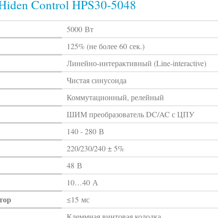
Hiden Control HPS30-5048
5000 Вт
125% (не более 60 сек.)
Линейно-интерактивный (Line-interactive)
Чистая синусоида
Коммутационный, релейный
ШИМ преобразователь DC/AC с ЦПУ
140 - 280 В
220/230/240 ± 5%
48 В
10…40 А
тор
≤15 мс
Клеммная винтовая колодка