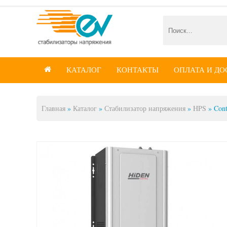
КАТАЛОГ
КОНТАКТЫ
ОПЛАТА И ДО

Главная
»
Каталог
»
Стабилизатор напряжения
»
HPS
»
Con
Вы здесь