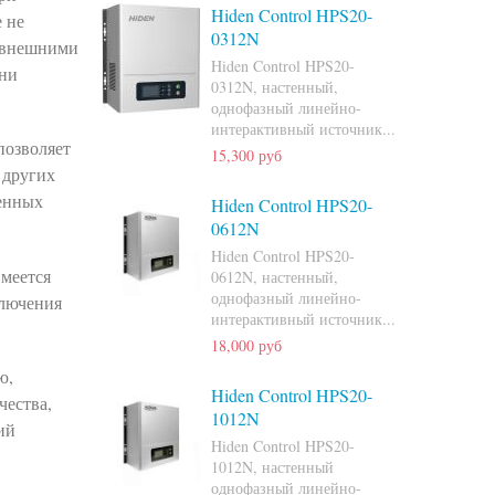
Hiden Control HPS20-
 не
0312N
с внешними
Hiden Control HPS20-
ени
0312N, настенный,
однофазный линейно-
интерактивный источник...
позволяет
15,300 руб
 других
ченных
Hiden Control HPS20-
0612N
Hiden Control HPS20-
Имеется
0612N, настенный,
однофазный линейно-
ключения
интерактивный источник...
18,000 руб
ю,
Hiden Control HPS20-
чества,
1012N
ий
Hiden Control HPS20-
1012N, настенный
однофазный линейно-