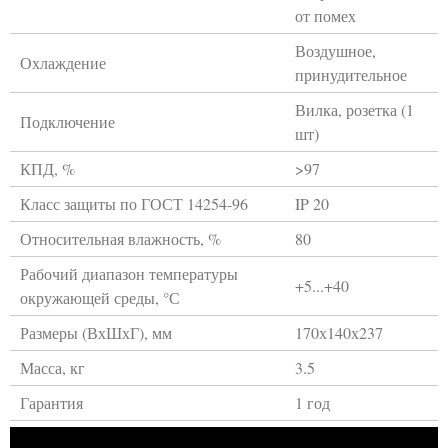
от помех
Воздушное,
Охлаждение
принудительное
Вилка, розетка (1
Подключение
шт)
КПД, %
>97
Класс защиты по ГОСТ 14254-96
IP 20
Относительная влажность, %
80
Рабочий диапазон температуры
+5...+40
окружающей среды, °С
Размеры (ВхШхГ), мм
170х140х237
Масса, кг
3.5
Гарантия
1 год